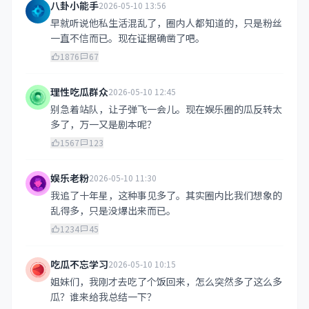
八卦小能手
2026-05-10 13:56
早就听说他私生活混乱了，圈内人都知道的，只是粉丝
一直不信而已。现在证据确凿了吧。
1876
67
理性吃瓜群众
2026-05-10 12:45
别急着站队，让子弹飞一会儿。现在娱乐圈的瓜反转太
多了，万一又是剧本呢？
1567
123
娱乐老粉
2026-05-10 11:30
我追了十年星，这种事见多了。其实圈内比我们想象的
乱得多，只是没爆出来而已。
1234
45
吃瓜不忘学习
2026-05-10 10:15
姐妹们，我刚才去吃了个饭回来，怎么突然多了这么多
瓜？谁来给我总结一下？